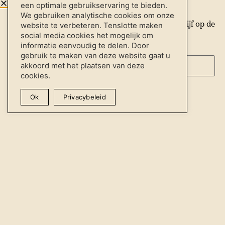
Nieuwsbrief
een optimale gebruikservaring te bieden.
We gebruiken analytische cookies om onze
Schrijf je hieronder in voor onze nieuwsbrief en blijf op de
website te verbeteren. Tenslotte maken
social media cookies het mogelijk om
hoogte van het allerlaatste nieuws.
informatie eenvoudig te delen. Door
*
E-mailadres
gebruik te maken van deze website gaat u
akkoord met het plaatsen van deze
cookies.
Aanmelden
Ok
Privacybeleid
Inschrijven nieuwsbrief
Downloads
Instagram
Facebook
LinkedIn