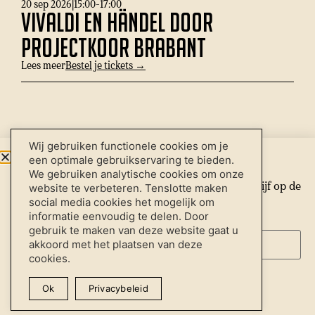
20 sep 2026
|
15:00
-
17:00
Vivaldi en Händel door
Projectkoor Brabant
Lees meer
Bestel je tickets →
Wij gebruiken functionele cookies om je
Nieuwsbrief
een optimale gebruikservaring te bieden.
We gebruiken analytische cookies om onze
Schrijf je hieronder in voor onze nieuwsbrief en blijf op de
website te verbeteren. Tenslotte maken
Inschrijven nieuwsbrief
social media cookies het mogelijk om
hoogte van het allerlaatste nieuws.
informatie eenvoudig te delen. Door
Downloads
*
E-mailadres
gebruik te maken van deze website gaat u
Instagram
akkoord met het plaatsen van deze
Facebook
cookies.
LinkedIn
Aanmelden
Ok
Privacybeleid