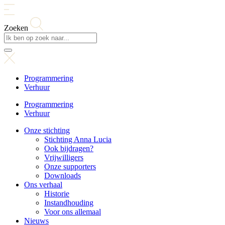
Zoeken
Programmering
Verhuur
Programmering
Verhuur
Onze stichting
Stichting Anna Lucia
Ook bijdragen?
Vrijwilligers
Onze supporters
Downloads
Ons verhaal
Historie
Instandhouding
Voor ons allemaal
Nieuws