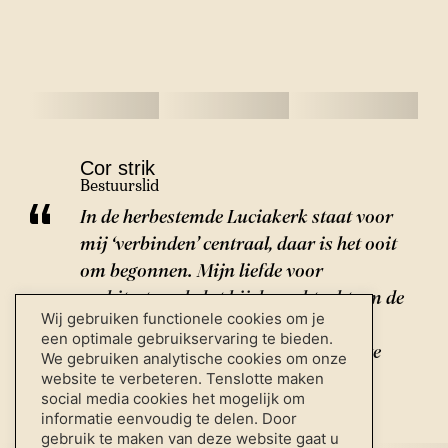
Cor strik
Bestuurslid
In de herbestemde Luciakerk staat voor
mij ‘verbinden’ centraal, daar is het ooit
om begonnen. Mijn liefde voor
architectuur helpt bij de zoektocht om de
Wij gebruiken functionele cookies om je
historische waarde en eigentijdse
een optimale gebruikservaring te bieden.
herbestemming elkaar in harmonie te
We gebruiken analytische cookies om onze
laten vinden.
website te verbeteren. Tenslotte maken
social media cookies het mogelijk om
informatie eenvoudig te delen. Door
gebruik te maken van deze website gaat u