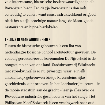
vele interessante, historische bezienswaardigheden die
Ravenstein biedt. Een dagje Ravenstein is dan ook
eenvoudig te vullen, want naast indrukwekkend erfgoed
biedt het stadje prachtige natuur langs de Maas, goede
restaurants en hippe bierlokalen.
Talloze bezienswaardigheden
Tussen de historische gebouwen is een lint van
hedendaagse Bossche School architectuur geweven. De
volledig gerestaureerde korenmolen De Nijverheid is de
hoogste molen van ons land. Stadsbrouwerij Wilskracht
met streekwinkel is er nu gevestigd, waar je in elk
ambachtelijk gebrouwen biertje Ravensteins rijke
geschiedenis kunt proeven. In het Leerlooierijmuseum – in
de mooie stadstuin aan de gracht – leer je alles over de
19e-eeuwse industriële geschiedenis van het stadje. Het
Philips van Kleef Bolwerck is een vestingwerk naar oud-